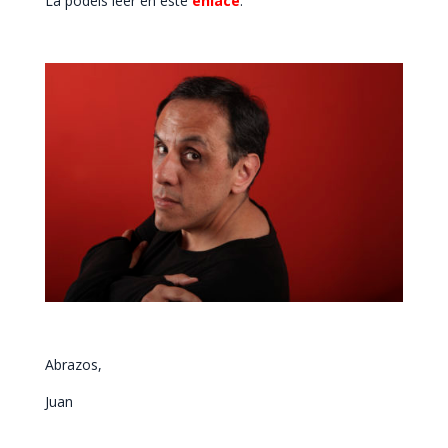
La podéis leer en este
enlace
.
Abrazos,
Juan