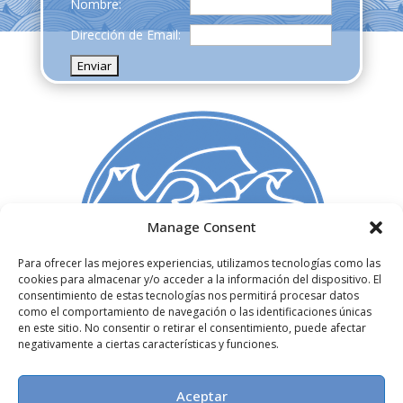
Nombre:
Dirección de Email:
Manage Consent
Para ofrecer las mejores experiencias, utilizamos tecnologías como las
C/ Madera 3, 1º izq,
cookies para almacenar y/o acceder a la información del dispositivo. El
consentimiento de estas tecnologías nos permitirá procesar datos
28004. Madrid, España
como el comportamiento de navegación o las identificaciones únicas
+34 91 522 72 51
en este sitio. No consentir o retirar el consentimiento, puede afectar
info@paginasdeespuma.com
negativamente a ciertas características y funciones.
Nosotros
Aceptar
Aviso legal
y
Política de Privacidad