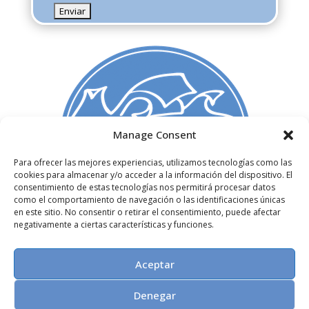
Manage Consent
Para ofrecer las mejores experiencias, utilizamos tecnologías como las
C/ Madera 3, 1º izq,
cookies para almacenar y/o acceder a la información del dispositivo. El
consentimiento de estas tecnologías nos permitirá procesar datos
28004. Madrid, España
como el comportamiento de navegación o las identificaciones únicas
+34 91 522 72 51
en este sitio. No consentir o retirar el consentimiento, puede afectar
info@paginasdeespuma.com
negativamente a ciertas características y funciones.
Nosotros
Aceptar
Aviso legal
y
Política de Privacidad
Política de Cookies
Denegar