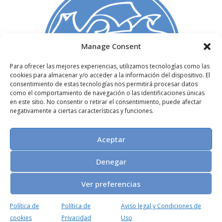
Manage Consent
Para ofrecer las mejores experiencias, utilizamos tecnologías como las
C/ Madera 3, 1º izq,
cookies para almacenar y/o acceder a la información del dispositivo. El
consentimiento de estas tecnologías nos permitirá procesar datos
28004. Madrid, España
como el comportamiento de navegación o las identificaciones únicas
+34 91 522 72 51
en este sitio. No consentir o retirar el consentimiento, puede afectar
info@paginasdeespuma.com
negativamente a ciertas características y funciones.
Nosotros
Aceptar
Aviso legal
y
Política de Privacidad
Política de Cookies
Denegar
Ver preferencias
Política de
Política de
Aviso legal y Condiciones de
© 1999-2026, Páginas de Espuma
cookies
Privacidad
Uso