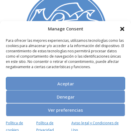
Manage Consent
Para ofrecer las mejores experiencias, utilizamos tecnologías como las
C/ Madera 3, 1º izq,
cookies para almacenar y/o acceder a la información del dispositivo. El
consentimiento de estas tecnologías nos permitirá procesar datos
28004. Madrid, España
como el comportamiento de navegación o las identificaciones únicas
+34 91 522 72 51
en este sitio. No consentir o retirar el consentimiento, puede afectar
info@paginasdeespuma.com
negativamente a ciertas características y funciones.
Nosotros
Aceptar
Aviso legal
y
Política de Privacidad
Política de Cookies
Denegar
Ver preferencias
Política de
Política de
Aviso legal y Condiciones de
© 1999-2026, Páginas de Espuma
cookies
Privacidad
Uso