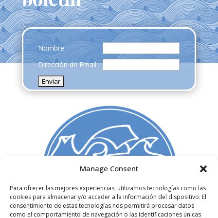
Nombre:
Dirección de Email:
Manage Consent
Para ofrecer las mejores experiencias, utilizamos tecnologías como las
cookies para almacenar y/o acceder a la información del dispositivo. El
C/ Madera 3, 1º izq,
consentimiento de estas tecnologías nos permitirá procesar datos
28004. Madrid, España
como el comportamiento de navegación o las identificaciones únicas
+34 91 522 72 51