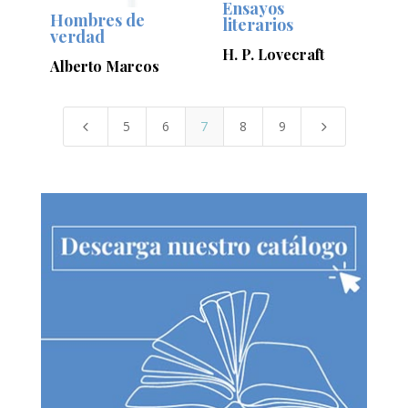
Ensayos
Hombres de
literarios
verdad
H. P. Lovecraft
Alberto Marcos
5
6
7
8
9
4
5